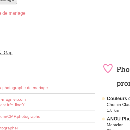
 de mariage
 à Gap
Pho
pro
u photographe de mariage
Couleurs 
e-magnier.com
Chemin Cla
est.fr/c_line01
1.8 km
com/CMP.photographe
ANOU Pho
Montclar
tographer