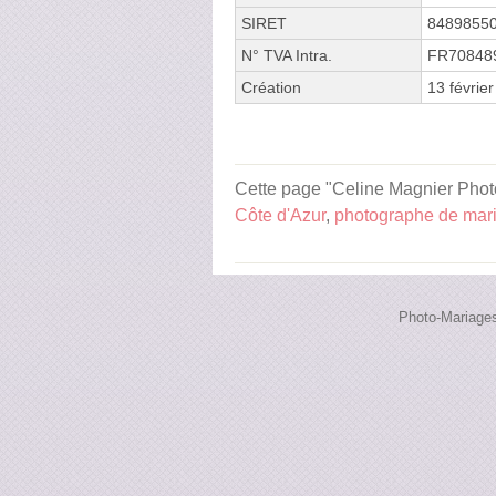
SIRET
8489855
N° TVA Intra.
FR70848
Création
13 févrie
Cette page "Celine Magnier Photo
Côte d'Azur
,
photographe de mar
Photo-Mariages