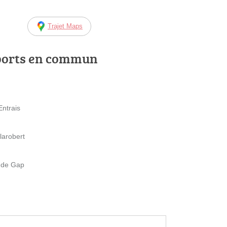
Trajet Maps
ports en commun
Entrais
llarobert
n de Gap