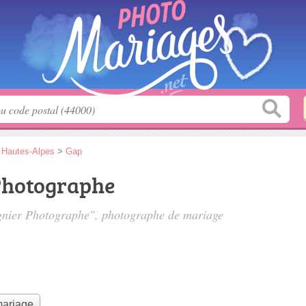
>
Hautes-Alpes
>
Gap
Photographe
agnier Photographe", photographe de mariage
mariage