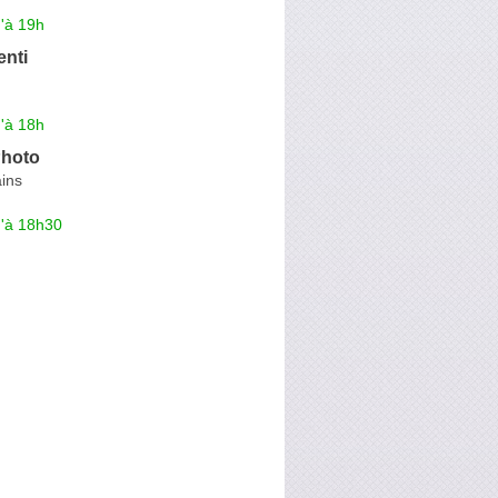
'à 19h
enti
'à 18h
Photo
ins
u'à 18h30