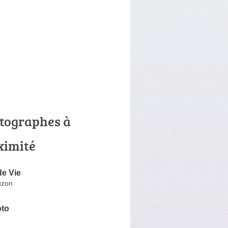
tographes à
ximité
de Vie
uzon
to