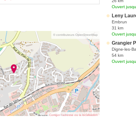
26 km
Ouvert jusqu
Leny Laur
Embrun
31 km
Ouvert jusqu
© contributeurs OpenStreetMap
Grangier 
Digne-les-Ba
54 km
Ouvert jusq
Corriger l’adresse ou la localisation