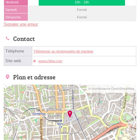
Vendredi
10h - 18h
Samedi
Fermé
Dimanche
Fermé
Signaler une erreur
Contact
Téléphone
Téléphoner au photographe de mariage
Site web
www.chiha.com
Plan et adresse
© contributeurs OpenStreetMap