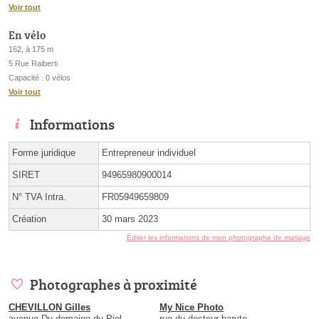
Voir tout
En vélo
162, à 175 m
5 Rue Raiberti
Capacité : 0 vélos
Voir tout
Informations
Forme juridique
Entrepreneur individuel
SIRET
94965980900014
N° TVA Intra.
FR05949659809
Création
30 mars 2023
Éditer les informations de mon photographe de mariage
Photographes à proximité
CHEVILLON Gilles
My Nice Photo
avenue Du domaine du Piol
rue du docteur baryte