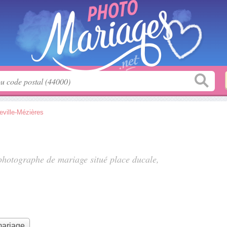
eville-Mézières
 photographe de mariage situé
place ducale
,
mariage