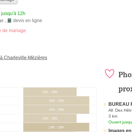
 jusqu'à 12h
ge
,
devis en ligne
 de mariage
à Charleville-Mézières
Pho
pro
14h - 18h
14h - 19h
BUREAU F
14h - 19h
All. Des Hêt
3 km
14h - 18h
Ouvert jusqu
14h - 19h
Images en