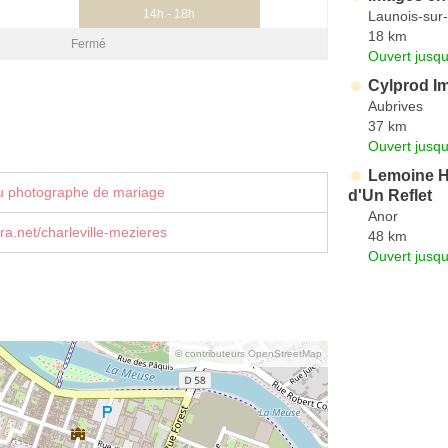
14h - 18h
Launois-sur
18 km
Fermé
Ouvert jusqu
Cylprod I
Aubrives
37 km
Ouvert jusqu
Lemoine H
u photographe de mariage
d'Un Reflet
Anor
.net/charleville-mezieres
48 km
Ouvert jusqu
© contributeurs OpenStreetMap