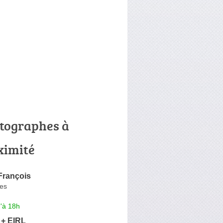
tographes à
ximité
rançois
res
'à 18h
 + EIRL