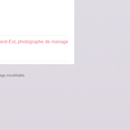
and-Est
,
photographe de mariage
ge inoubliable.