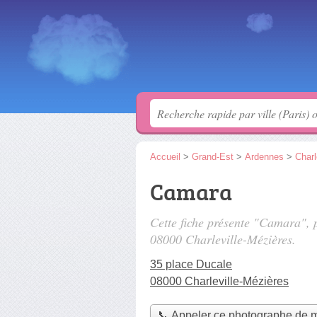
Accueil
>
Grand-Est
>
Ardennes
>
Charl
Camara
Cette fiche présente "Camara",
08000 Charleville-Mézières.
35 place Ducale
08000 Charleville-Mézières
📞 Appeler ce photographe de 