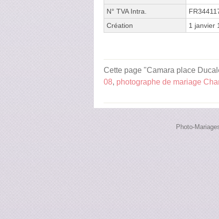
N° TVA Intra.
FR34411
Création
1 janvier
Cette page "Camara place Ducale" 
08
,
photographe de mariage Char
Photo-Mariages