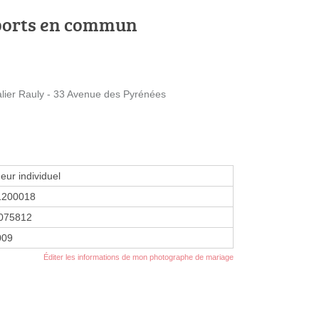
ports en commun
ier Rauly - 33 Avenue des Pyrénées
eur individuel
1200018
075812
2009
Éditer les informations de mon photographe de mariage