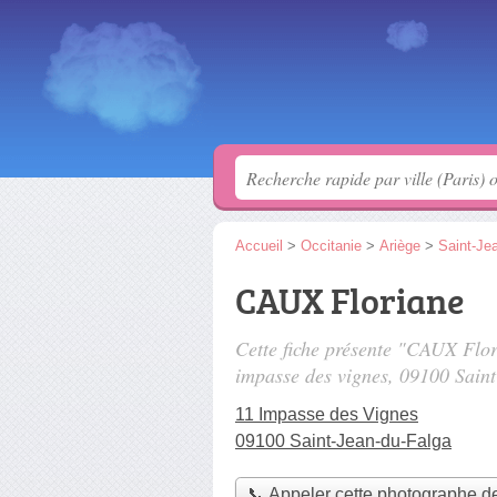
Accueil
>
Occitanie
>
Ariège
>
Saint-Je
CAUX Floriane
Cette fiche présente "CAUX Flo
impasse des vignes
, 09100 Sain
11 Impasse des Vignes
09100 Saint-Jean-du-Falga
📞 Appeler cette photographe d