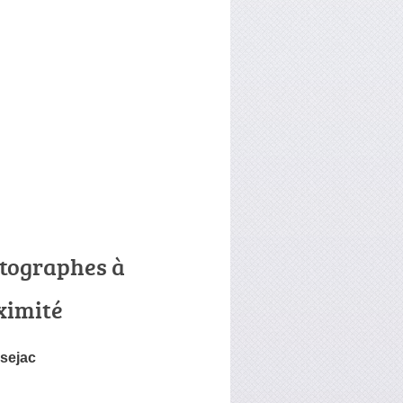
tographes à
ximité
sejac