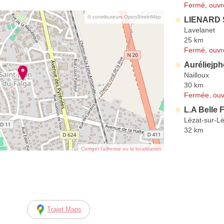
Fermé, ouvr
© contributeurs OpenStreetMap
LIENARD S
Lavelanet
25 km
Fermé, ouvr
Auréliejp
Nailloux
30 km
Fermée, ouv
L.A Belle 
Lézat-sur-L
32 km
Corriger l’adresse ou la localisation
Trajet Maps