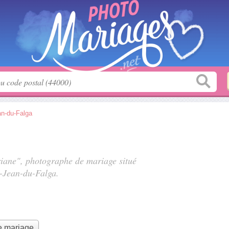
an-du-Falga
riane", photographe de mariage situé
t-Jean-du-Falga.
e mariage