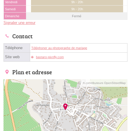
Vendredi
9h - 20h
Samedi
9h - 20h
Dimanche
Fermé
Signaler une erreur
Contact
Téléphone
Téléphoner au photographe de mariage
Site web
bastaro-pixnfly.com
Plan et adresse
© contributeurs OpenStreetMap