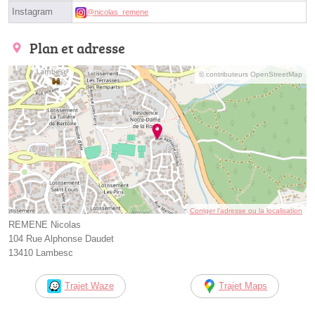
Instagram
@nicolas_remene
Plan et adresse
© contributeurs OpenStreetMap
Corriger l’adresse ou la localisation
REMENE Nicolas
104 Rue Alphonse Daudet
13410 Lambesc
Trajet Waze
Trajet Maps