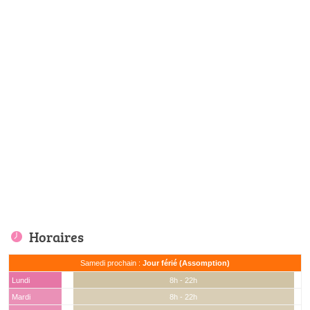
Horaires
Samedi prochain :
Jour férié (Assomption)
Lundi
8h - 22h
Mardi
8h - 22h