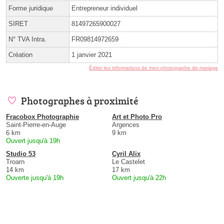
Forme juridique
Entrepreneur individuel
SIRET
81497265900027
N° TVA Intra.
FR09814972659
Création
1 janvier 2021
Éditer les informations de mon photographe de mariage
Photographes à proximité
Fracobox Photographie
Art et Photo Pro
Saint-Pierre-en-Auge
Argences
6 km
9 km
Ouvert jusqu'à 19h
Studio 53
Cyril Alix
Troarn
Le Castelet
14 km
17 km
Ouverte jusqu'à 19h
Ouvert jusqu'à 22h