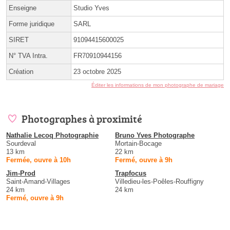
Enseigne
Studio Yves
Forme juridique
SARL
SIRET
91094415600025
N° TVA Intra.
FR70910944156
Création
23 octobre 2025
Éditer les informations de mon photographe de mariage
Photographes à proximité
Nathalie Lecoq Photographie
Bruno Yves Photographe
Sourdeval
Mortain-Bocage
13 km
22 km
Fermée, ouvre à 10h
Fermé, ouvre à 9h
Jim-Prod
Trapfocus
Saint-Amand-Villages
Villedieu-les-Poêles-Rouffigny
24 km
24 km
Fermé, ouvre à 9h