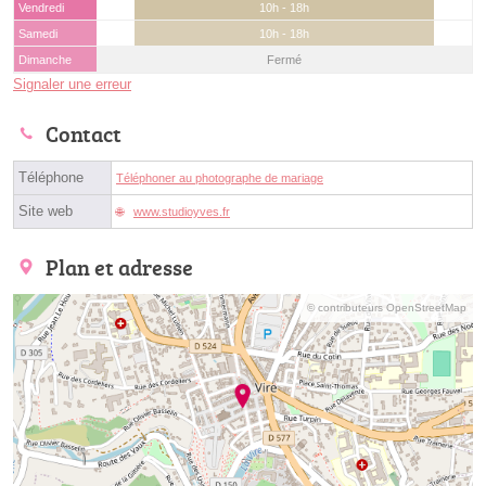
Vendredi
10h - 18h
Samedi
10h - 18h
Dimanche
Fermé
Signaler une erreur
Contact
Téléphone
Téléphoner au photographe de mariage
Site web
www.studioyves.fr
Plan et adresse
© contributeurs OpenStreetMap