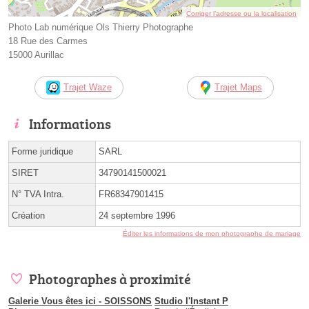
Corriger l’adresse ou la localisation
Photo Lab numérique Ols Thierry Photographe
18 Rue des Carmes
15000 Aurillac
Trajet Waze
Trajet Maps
Informations
Forme juridique
SARL
SIRET
34790141500021
N° TVA Intra.
FR68347901415
Création
24 septembre 1996
Éditer les informations de mon photographe de mariage
Photographes à proximité
Galerie Vous êtes ici - SOISSONS
Studio l'Instant P