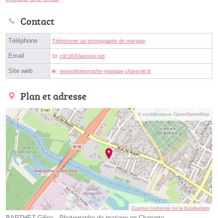
Contact
Téléphone
Téléphoner au photographe de mariage
Email
clic16ⓐlaposte.net
Site web
www.photographe-mariage-charente.fr
Plan et adresse
© contributeurs OpenStreetMap
Corriger l’adresse ou la localisation
BARTHEZ Gilles - Photographe de mariage en Charente