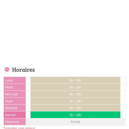
Horaires
Lundi
9h - 19h
Mardi
9h - 19h
Mercredi
9h - 19h
Jeudi
9h - 19h
Vendredi
9h - 19h
Samedi
9h - 19h
Dimanche
Fermé
Signaler une erreur