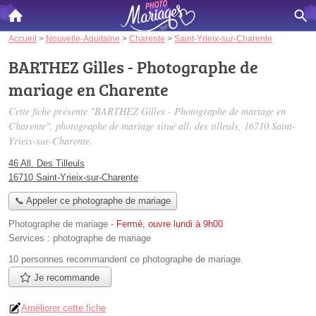
Accueil
>
Nouvelle-Aquitaine
>
Charente
>
Saint-Yrieix-sur-Charente
BARTHEZ Gilles - Photographe de
mariage en Charente
Cette fiche présente "BARTHEZ Gilles - Photographe de mariage en
Charente", photographe de mariage situé
all. des tilleuls
, 16710 Saint-
Yrieix-sur-Charente.
46 All. Des Tilleuls
16710 Saint-Yrieix-sur-Charente
📞 Appeler ce photographe de mariage
Photographe de mariage
-
Fermé, ouvre lundi à 9h00
Services :
photographe de mariage
10 personnes
recommandent
ce photographe de mariage.
Je recommande
Améliorer cette fiche