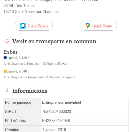
46 All. Des Tilleuls
16710 Saint-Yrieix-sur-Charente
Trajet Waze
Trajet Maps
Venir en transports en commun
En bus
Ligne 5, à 129 m
Arrêt Jean de la Fontaine - 90 Rue de Royan
Ligne 6, à 546 m
Arrêt Angoulême Frégeneuil - 3 Rue des Bosquets
Informations
Forme juridique
Entrepreneur individuel
SIRET
75243294800020
N° TVA Intra.
FR22752432948
Création
1 janvier 2016