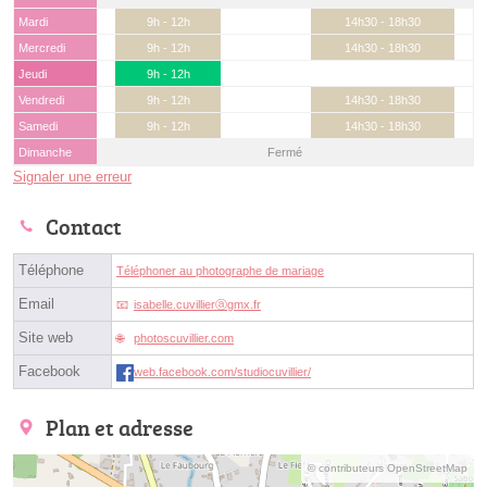
Mardi
9h - 12h
14h30 - 18h30
Mercredi
9h - 12h
14h30 - 18h30
Jeudi
9h - 12h
Vendredi
9h - 12h
14h30 - 18h30
Samedi
9h - 12h
14h30 - 18h30
Dimanche
Fermé
Signaler une erreur
Contact
Téléphone
Téléphoner au photographe de mariage
Email
isabelle.cuvillierⓐgmx.fr
Site web
photoscuvillier.com
Facebook
web.facebook.com/studiocuvillier/
Plan et adresse
© contributeurs OpenStreetMap