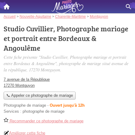
Accueil
>
Nouvelle-Aquitaine
>
Charente-Maritime
>
Montguyon
Studio Cuvillier, Photographe mariage
et portrait entre Bordeaux &
Angoulême
Cette fiche présente "Studio Cuvillier, Photographe mariage et portrait
entre Bordeaux & Angoulême", photographe de mariage situé
avenue de
la république
, 17270 Montguyon.
7 avenue de la République
17270 Montguyon
📞 Appeler ce photographe de mariage
Photographe de mariage
-
Ouvert jusqu'à 12h
Services :
photographe de mariage
Recommander ce photographe de mariage
Améliorer cette fiche