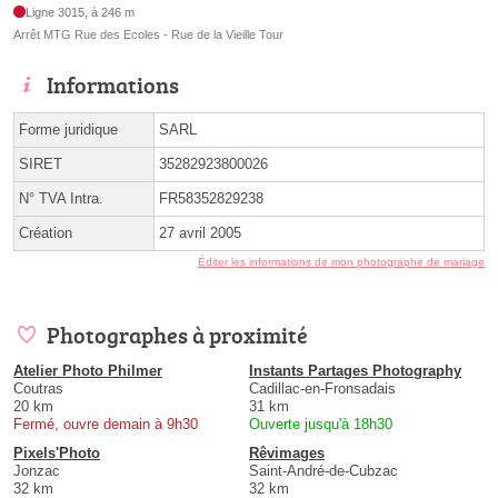
Ligne 3015, à 246 m
Arrêt MTG Rue des Ecoles - Rue de la Vieille Tour
Informations
Forme juridique
SARL
SIRET
35282923800026
N° TVA Intra.
FR58352829238
Création
27 avril 2005
Éditer les informations de mon photographe de mariage
Photographes à proximité
Atelier Photo Philmer
Instants Partages Photography
Coutras
Cadillac-en-Fronsadais
20 km
31 km
Fermé, ouvre demain à 9h30
Ouverte jusqu'à 18h30
Pixels'Photo
Rêvimages
Jonzac
Saint-André-de-Cubzac
32 km
32 km