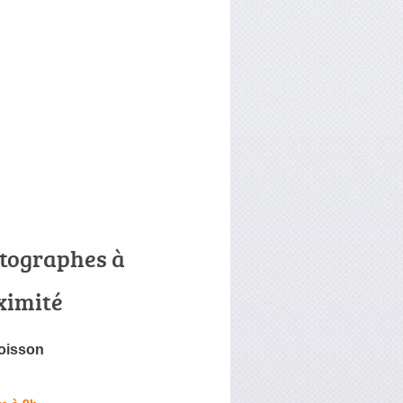
tographes à
ximité
oisson