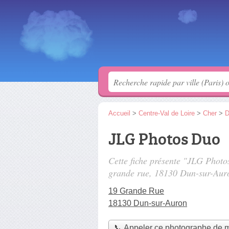
Accueil
>
Centre-Val de Loire
>
Cher
>
D
JLG Photos Duo
Cette fiche présente "JLG Phot
grande rue
, 18130 Dun-sur-Aur
19 Grande Rue
18130 Dun-sur-Auron
📞 Appeler ce photographe de 