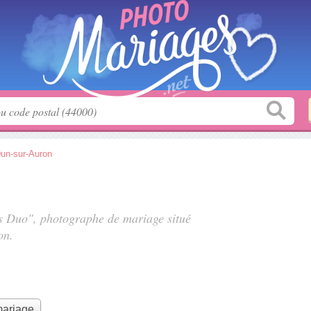
un-sur-Auron
os Duo", photographe de mariage situé
on.
mariage