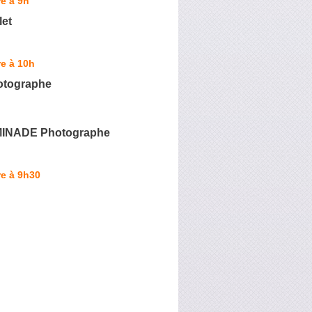
e à 9h
let
e à 10h
otographe
MINADE Photographe
e à 9h30