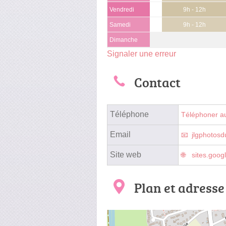
Vendredi
9h - 12h
Samedi
9h - 12h
Dimanche
Signaler une erreur
Contact
Téléphone
Téléphoner a
Email
jlgphotos
Site web
sites.goog
Plan et adresse