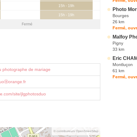
Fermé, ouvr
15h - 19h
Photo Mor
15h - 19h
Bourges
26 km
Fermé
Fermé, ouvr
Malfoy Ph
Pigny
33 km
Eric CHA
Montluçon
u photographe de mariage
61 km
Fermé, ouvr
duoⓐorange.fr
le.com/site/jlgphotosduo
© contributeurs OpenStreetMap