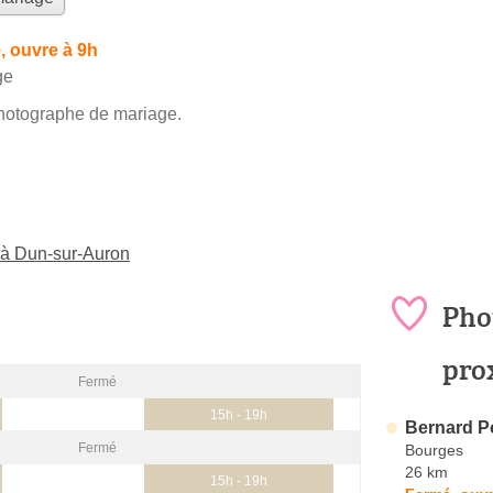
, ouvre à 9h
ge
hotographe de mariage.
 à Dun-sur-Auron
Pho
pro
Fermé
15h - 19h
Bernard P
Fermé
Bourges
26 km
15h - 19h