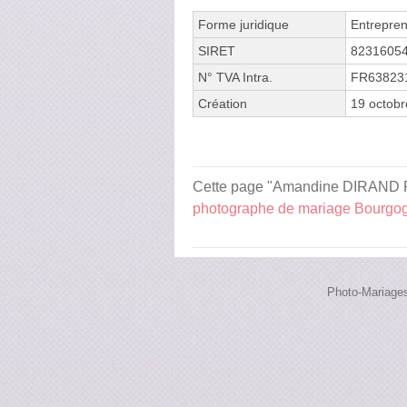
Forme juridique
Entrepren
SIRET
8231605
N° TVA Intra.
FR63823
Création
19 octob
Cette page "Amandine DIRAND Phot
photographe de mariage Bourgo
Photo-Mariages