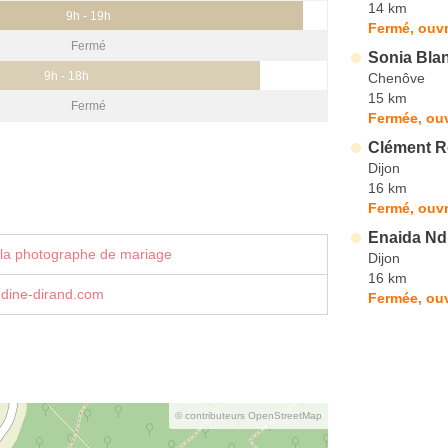
14 km
9h - 19h
Fermé, ouvr
Fermé
Sonia Bla
9h - 18h
Chenôve
15 km
Fermé
Fermée, ouv
Clément R
Dijon
16 km
Fermé, ouvr
Enaida Nd
 la photographe de mariage
Dijon
16 km
ine-dirand.com
Fermée, ouv
© contributeurs OpenStreetMap