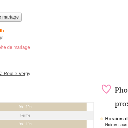
e mariage
9h
ge
he de mariage
à Reulle-Vergy
Pho
pro
9h - 19h
Fermé
Horaires d
9h - 19h
Noiron-sous