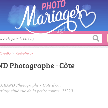
ôte-d'Or
>
Reulle-Vergy
D Photographe - Côte
e DIRAND Photographe - Côte d'Or,
riage situé
rue de la petite source
, 21220