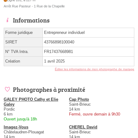
Ligne 201, à 227 m
Arrêt Rue Pasteur - 1 Rue de la Chapelle
Informations
Forme juridique
Entrepreneur individuel
SIRET
43766898100040
N° TVA Intra.
FR17437668981
Création
1 avril 2025
Éditer les informations de mon photographe de mariage
Photographes à proximité
GALEY PHOTO Cathy et Elie
Cap Photo
Galey
Saint-Brieuc
Pordic
14 km
6 km
Fermé, ouvre demain à 9h30
Ouvert jusqu'à 18h
Imagez-Vous
CHEREL David
Châtelaudren-Plouagat
Saint-Brieuc
14 km
14 km