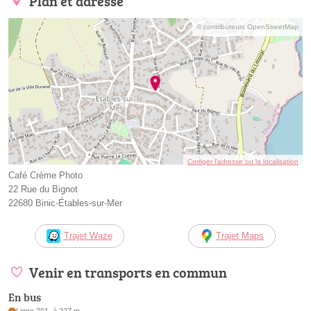
Plan et adresse
© contributeurs OpenStreetMap
Corriger l’adresse ou la localisation
Café Crème Photo
22 Rue du Bignot
22680 Binic-Étables-sur-Mer
Trajet Waze
Trajet Maps
Venir en transports en commun
En bus