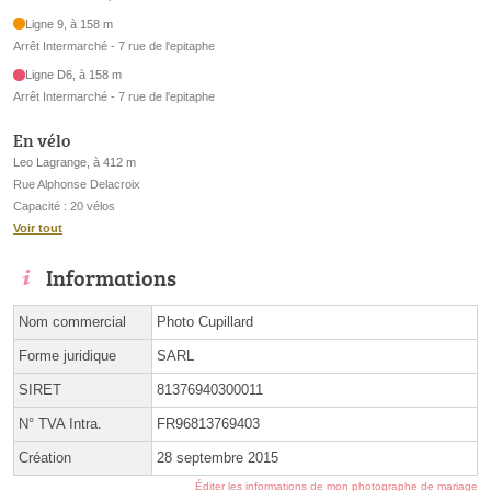
Ligne 9, à 158 m
Arrêt Intermarché - 7 rue de l'epitaphe
Ligne D6, à 158 m
Arrêt Intermarché - 7 rue de l'epitaphe
En vélo
Leo Lagrange, à 412 m
Rue Alphonse Delacroix
Capacité : 20 vélos
Voir tout
Informations
Nom commercial
Photo Cupillard
Forme juridique
SARL
SIRET
81376940300011
N° TVA Intra.
FR96813769403
Création
28 septembre 2015
Éditer les informations de mon photographe de mariage