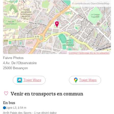
© contributeurs OpenStreetMap
Corriger l’adresse ou la localisation
Faivre Photos
4 Av. De l'Observatoire
25000 Besançon
Trajet Waze
Trajet Maps
Venir en transports en commun
En bus
Ligne L3, à 54 m
Arrêt Palais des Sports - 1 rue désiré dalloz