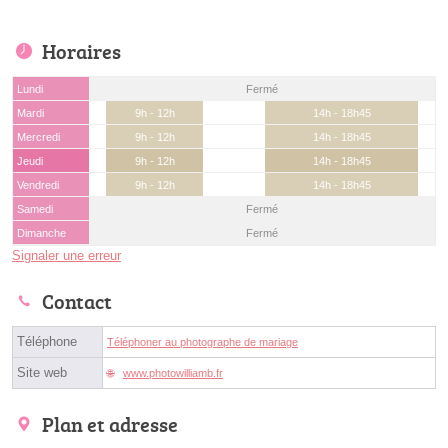
Horaires
Lundi
Fermé
Mardi
9h - 12h
14h - 18h45
Mercredi
9h - 12h
14h - 18h45
Jeudi
9h - 12h
14h - 18h45
Vendredi
9h - 12h
14h - 18h45
Samedi
Fermé
Dimanche
Fermé
Signaler une erreur
Contact
Téléphone
Téléphoner au photographe de mariage
Site web
www.photowilliamb.fr
Plan et adresse