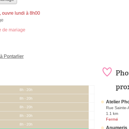
 ouvre lundi à 8h00
ge
 de mariage
à Pontarlier
Pho
pro
8h - 20h
8h - 20h
Atelier Ph
8h - 20h
Rue Sainte-
1.1 km
8h - 20h
Fermé
8h - 20h
Anumeris