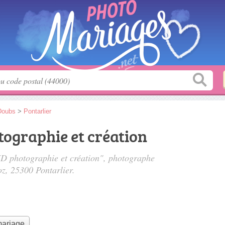
Doubs
>
Pontarlier
ographie et création
UD photographie et création", photographe
oz
, 25300 Pontarlier.
mariage