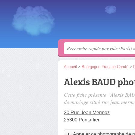
Accueil
>
Bourgogne-Franche-Comté
>
Alexis BAUD phot
Cette fiche présente "Alexis BA
de mariage situé
rue jean merm
20 Rue Jean Mermoz
25300 Pontarlier
📞 Appeler ce photographe de 