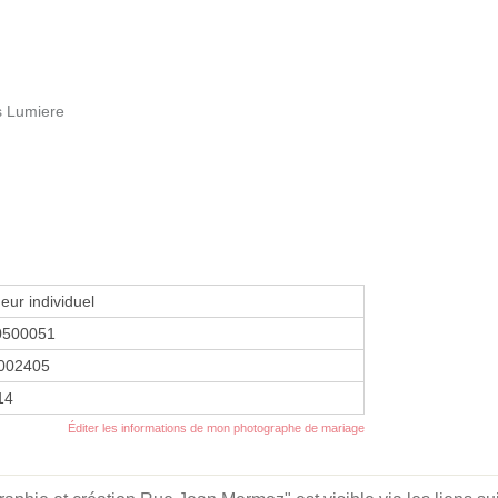
s Lumiere
eur individuel
0500051
002405
14
Éditer les informations de mon photographe de mariage