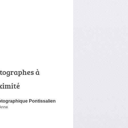
tographes à
ximité
otographique Pontissalien
Anne