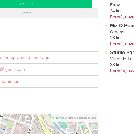
8h - 20h
Étray
24 km
Fermé
Fermé, ouvr
Miz-O-Poin
Ornans
26 km
Fermé, ouvr
Studio Pa
u photographe de mariage
Villers-le-La
33 km
udⓐgmail.com
Fermée, ouv
s-baud.com
© contributeurs OpenStreetMap