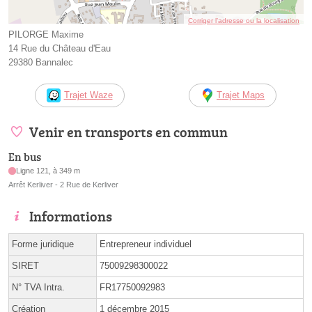
Corriger l’adresse ou la localisation
PILORGE Maxime
14 Rue du Château d'Eau
29380 Bannalec
Trajet Waze
Trajet Maps
Venir en transports en commun
En bus
Ligne 121, à 349 m
Arrêt Kerliver - 2 Rue de Kerliver
Informations
Forme juridique
Entrepreneur individuel
SIRET
75009298300022
N° TVA Intra.
FR17750092983
Création
1 décembre 2015