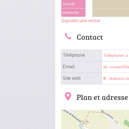
Samedi
Dimanche
Signaler une erreur
Contact
Téléphone
Téléphoner à
Email
contactⓐl
Site web
leapons.c
Plan et adresse