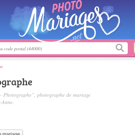
ne
ographe
 - Photographe", photographe de mariage
e-Anne.
e mariage