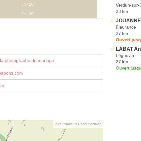
8h - 20h
Verdun-sur
23 km
8h - 20h
JOUANNE 
Fleurance
27 km
Ouvert jusq
LABAT An
Léguevin
 la photographe de mariage
27 km
Ouvert jusqu
eapons.com
om
© contributeurs OpenStreetMap