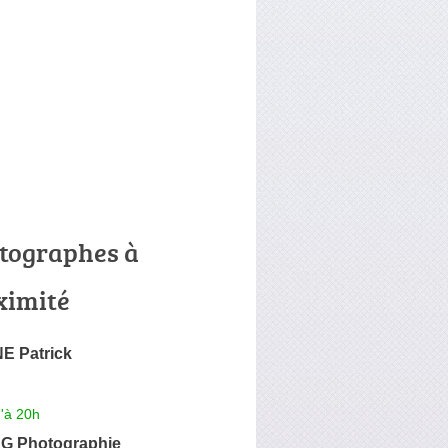
tographes à
ximité
E Patrick
'à 20h
 G Photographie