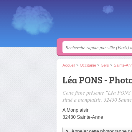
Accueil
>
Occitanie
>
Gers
>
Sainte-An
Léa PONS - Phot
Cette fiche présente "Léa PONS
situé
a monplaisir
, 32430 Saint
A Monplaisir
32430 Sainte-Anne
📞 Appeler cette photographe d