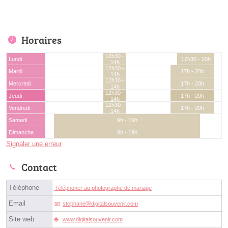
Horaires
12h30 -
Lundi
17h30 - 20h
14h
12h30 -
Mardi
17h - 20h
14h
12h30 -
Mercredi
17h - 20h
14h
12h30 -
Jeudi
17h - 20h
14h
12h30 -
Vendredi
17h - 20h
14h
Samedi
9h - 19h
Dimanche
9h - 19h
Signaler une erreur
Contact
Téléphone
Téléphoner au photographe de mariage
Email
stephaneⓐdigitalsouvenir.com
Site web
www.digitalsouvenir.com