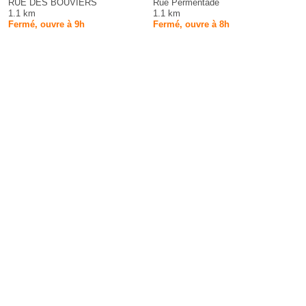
RUE DES BOUVIERS
Rue Permentade
1.1 km
1.1 km
Fermé, ouvre à 9h
Fermé, ouvre à 8h