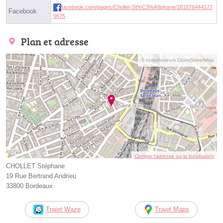
facebook.com/pages/Chollet-St%C3%A9phane/181876444177
Facebook
9675
Plan et adresse
© contributeurs OpenStreetMap
Corriger l’adresse ou la localisation
CHOLLET Stéphane
19 Rue Bertrand Andrieu
33800 Bordeaux
Trajet Waze
Trajet Maps