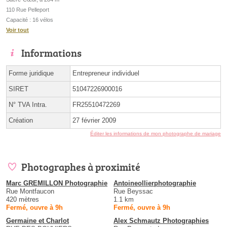
110 Rue Pelleport
Capacité : 16 vélos
Voir tout
Informations
Forme juridique
Entrepreneur individuel
SIRET
51047226900016
N° TVA Intra.
FR25510472269
Création
27 février 2009
Éditer les informations de mon photographe de mariage
Photographes à proximité
Marc GREMILLON Photographie
Antoineollierphotographie
Rue Montfaucon
Rue Beyssac
420 mètres
1.1 km
Fermé, ouvre à 9h
Fermé, ouvre à 9h
Germaine et Charlot
Alex Schmautz Photographies