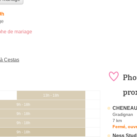
9h
ge
he de mariage
 à Cestas
Pho
pro
13h - 18h
9h - 18h
CHENEAU 
9h - 18h
Gradignan
7 km
9h - 18h
Fermé, ouvr
9h - 18h
Ness Stud