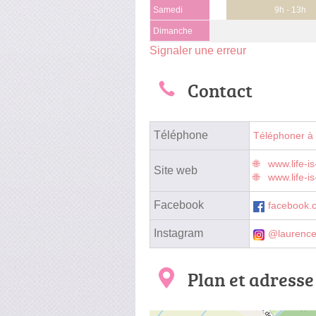
Samedi
9h - 13h
Dimanche
Signaler une erreur
Contact
Téléphone
Téléphoner à
www.life-i
Site web
www.life-is
Facebook
facebook.
Instagram
@laurence
Plan et adresse