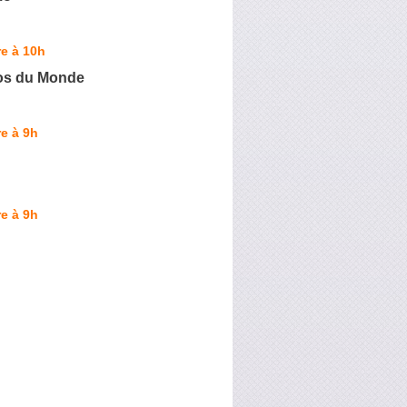
e à 10h
os du Monde
e à 9h
e à 9h