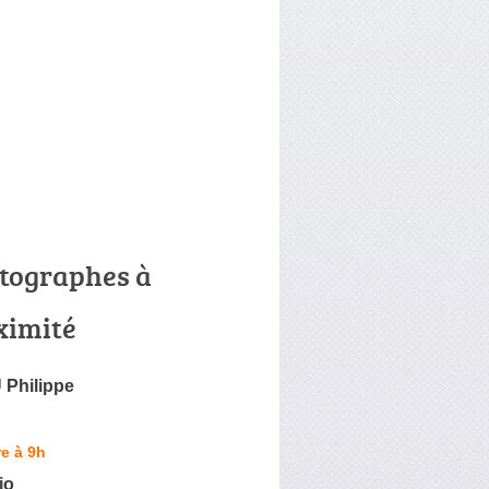
tographes à
ximité
Philippe
e à 9h
io