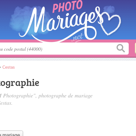
>
Cestas
tographie
 M Photographie", photographe de mariage
estas.
e mariage