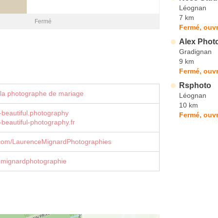
Léognan
7 km
Fermé
Fermé, ouvr
Alex Phot
Gradignan
9 km
Fermé, ouvr
Rsphoto
 la photographe de mariage
Léognan
10 km
s-beautiful.photography
Fermé, ouvr
-beautiful-photography.fr
com/LaurenceMignardPhotographies
mignardphotographie