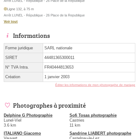
Arrêt LUNEL - République - 26 Place de la Republique
Ligne 132, à 75 m
Arrêt LUNEL - République - 26 Place de la Republique
Voir tout
Informations
Forme juridique
SARL nationale
SIRET
44481365300011
N° TVA Intra.
FR40444813653
Création
1 janvier 2003
Éditer les informations de mon photographe de mariage
Photographes à proximité
Delphine G Photographie
Sofi Tosas photographie
Lunel-Viel
Castries
3.6 km
11 km
ITALIANO Giacomo
Sandrine LIABERT photographe
Vauvert
Castelnau-le-Lez