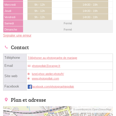
Mercredi
9h - 12h
14h30 - 19h
Jeudi
9h - 12h
14h30 - 19h
Vendredi
9h - 12h
14h30 - 19h
Samedi
Fermé
Dimanche
Fermé
Signaler une erreur
Contact
Téléphone
Téléphoner au photographe de mariage
Email
photopollakⓐorange.fr
lunel.phox-atelier.photo/fr/
Site web
www.photopollak.com
Facebook
facebook.com/photographiepollak
Plan et adresse
© contributeurs OpenStreetMap