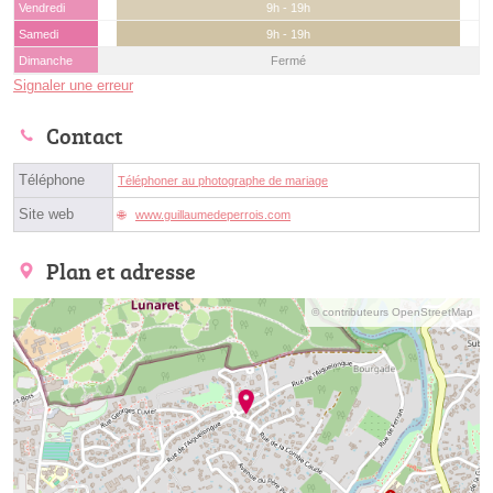
Vendredi
9h - 19h
Samedi
9h - 19h
Dimanche
Fermé
Signaler une erreur
Contact
Téléphone
Téléphoner au photographe de mariage
Site web
www.guillaumedeperrois.com
Plan et adresse
© contributeurs OpenStreetMap