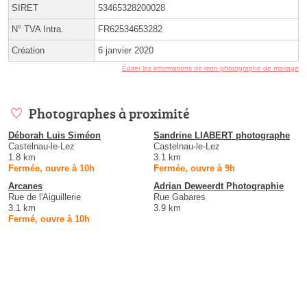
SIRET
53465328200028
N° TVA Intra.
FR62534653282
Création
6 janvier 2020
Éditer les informations de mon photographe de mariage
Photographes à proximité
Déborah Luis Siméon
Sandrine LIABERT photographe
Castelnau-le-Lez
Castelnau-le-Lez
1.8 km
3.1 km
Fermée, ouvre à 10h
Fermée, ouvre à 9h
Arcanes
Adrian Deweerdt Photographie
Rue de l'Aiguillerie
Rue Gabares
3.1 km
3.9 km
Fermé, ouvre à 10h