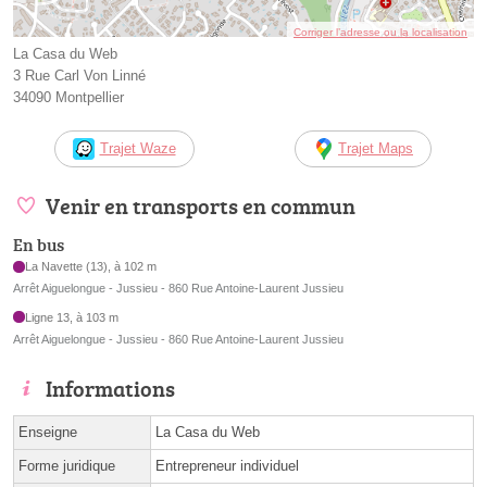
Corriger l’adresse ou la localisation
La Casa du Web
3 Rue Carl Von Linné
34090 Montpellier
Trajet Waze
Trajet Maps
Venir en transports en commun
En bus
La Navette (13), à 102 m
Arrêt Aiguelongue - Jussieu - 860 Rue Antoine-Laurent Jussieu
Ligne 13, à 103 m
Arrêt Aiguelongue - Jussieu - 860 Rue Antoine-Laurent Jussieu
Informations
Enseigne
La Casa du Web
Forme juridique
Entrepreneur individuel