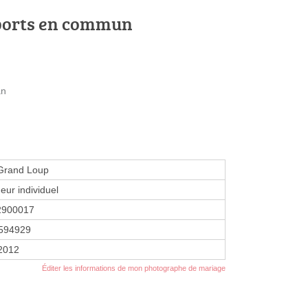
ports en commun
an
 Grand Loup
eur individuel
2900017
594929
 2012
Éditer les informations de mon photographe de mariage