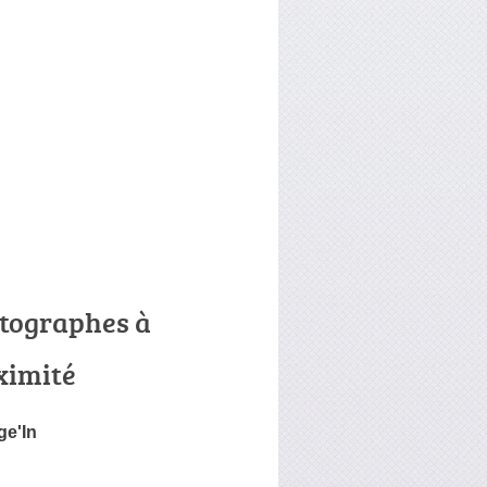
tographes à
ximité
ge'In