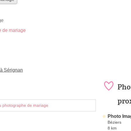
ge
 de mariage
 à Sérignan
Pho
pro
u photographe de mariage
Photo Ima
Béziers
8 km