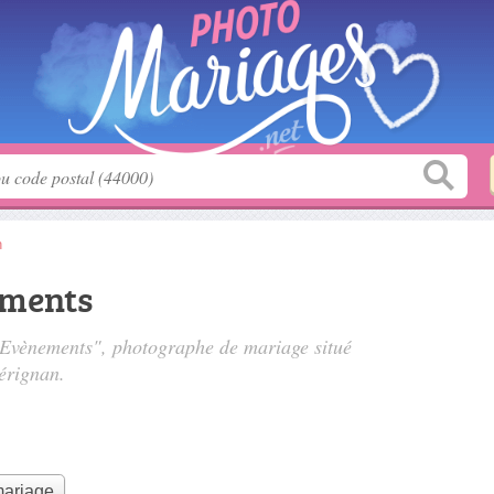
n
ements
s Evènements", photographe de mariage situé
érignan.
mariage