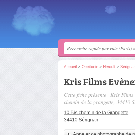
Accueil
>
Occitanie
>
Hérault
>
Sérigna
Kris Films Evèn
Cette fiche présente "Kris Film
chemin de la grangette
, 34410 S
10 Bis chemin de la Grangette
34410 Sérignan
📞 Appeler ce photographe de 