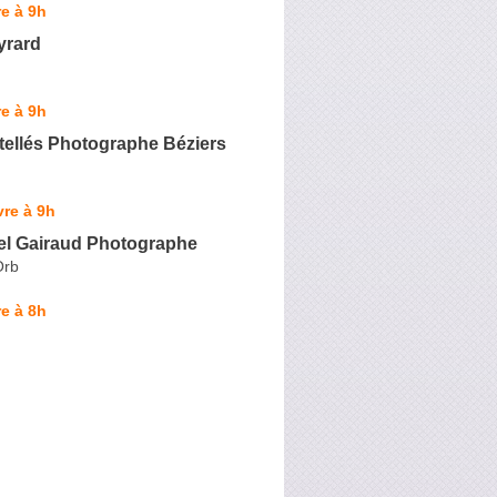
e à 9h
yrard
e à 9h
tellés Photographe Béziers
re à 9h
el Gairaud Photographe
Orb
e à 8h