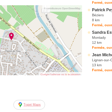
Fermé, ouvr
© contributeurs OpenStreetMap
Patrick Pe
Béziers
8 km
Fermé, ouvr
Sandra Es
Montady
12 km
Fermée, ouv
Jean Mich
Lignan-sur-
13 km
Fermé, ouvr
Corriger l’adresse ou la localisation
Trajet Maps