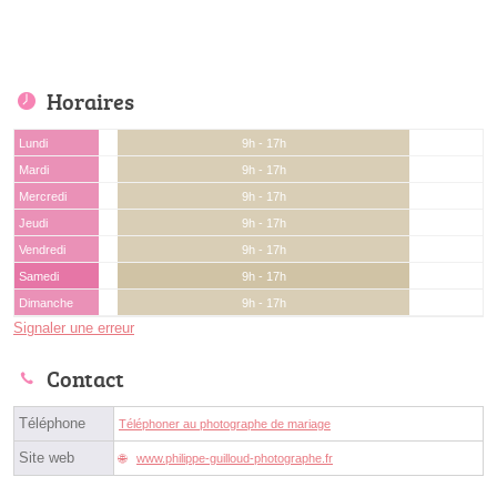
Horaires
Lundi
9h - 17h
Mardi
9h - 17h
Mercredi
9h - 17h
Jeudi
9h - 17h
Vendredi
9h - 17h
Samedi
9h - 17h
Dimanche
9h - 17h
Signaler une erreur
Contact
Téléphone
Téléphoner au photographe de mariage
Site web
www.philippe-guilloud-photographe.fr