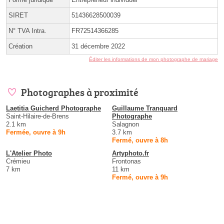
SIRET
51436628500039
N° TVA Intra.
FR72514366285
Création
31 décembre 2022
Éditer les informations de mon photographe de mariage
Photographes à proximité
Laetitia Guicherd Photographe
Guillaume Tranquard
Saint-Hilaire-de-Brens
Photographe
2.1 km
Salagnon
Fermée, ouvre à 9h
3.7 km
Fermé, ouvre à 8h
L'Atelier Photo
Artyphoto.fr
Crémieu
Frontonas
7 km
11 km
Fermé, ouvre à 9h