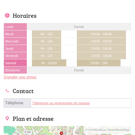
Horaires
Lundi
Fermé
Mardi
9h - 12h
13h30 - 18h30
Mercredi
9h - 12h
13h30 - 18h30
Jeudi
9h - 12h
13h30 - 18h30
Vendredi
9h - 12h
13h30 - 18h30
Samedi
9h - 12h30
13h30 - 18h
Dimanche
Fermé
Signaler une erreur
Contact
Téléphone
Téléphoner au photographe de mariage
Plan et adresse
© contributeurs OpenStreetMap