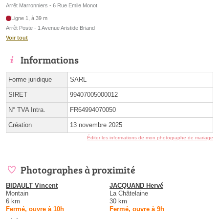
Arrêt Marronniers - 6 Rue Emile Monot
Ligne 1, à 39 m
Arrêt Poste - 1 Avenue Aristide Briand
Voir tout
Informations
Forme juridique
SARL
SIRET
99407005000012
N° TVA Intra.
FR64994070050
Création
13 novembre 2025
Éditer les informations de mon photographe de mariage
Photographes à proximité
BIDAULT Vincent
JACQUAND Hervé
Montain
La Châtelaine
6 km
30 km
Fermé, ouvre à 10h
Fermé, ouvre à 9h