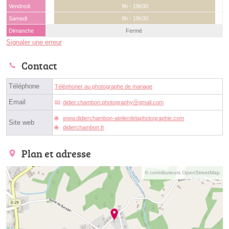
Vendredi
9h - 19h30
Samedi
9h - 19h30
Dimanche
Fermé
Signaler une erreur
Contact
Téléphone
Téléphoner au photographe de mariage
Email
didier.chambon.photographyⓐgmail.com
www.didierchambon-atelierdelaphotographie.com
Site web
didierchambon.fr
Plan et adresse
© contributeurs OpenStreetMap