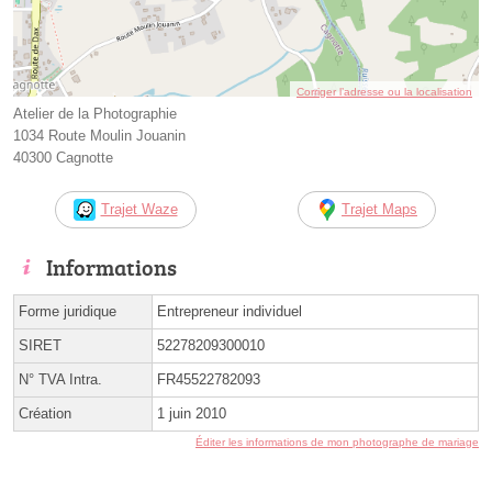
Corriger l’adresse ou la localisation
Atelier de la Photographie
1034 Route Moulin Jouanin
40300 Cagnotte
Trajet Waze
Trajet Maps
Informations
Forme juridique
Entrepreneur individuel
SIRET
52278209300010
N° TVA Intra.
FR45522782093
Création
1 juin 2010
Éditer les informations de mon photographe de mariage