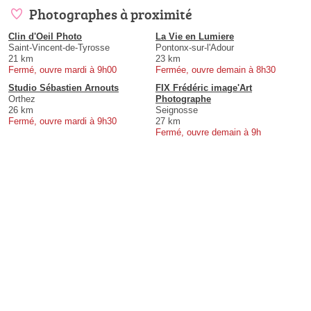
Photographes à proximité
Clin d'Oeil Photo
La Vie en Lumiere
Saint-Vincent-de-Tyrosse
Pontonx-sur-l'Adour
21 km
23 km
Fermé, ouvre mardi à 9h00
Fermée, ouvre demain à 8h30
Studio Sébastien Arnouts
FIX Frédéric image'Art
Orthez
Photographe
26 km
Seignosse
Fermé, ouvre mardi à 9h30
27 km
Fermé, ouvre demain à 9h