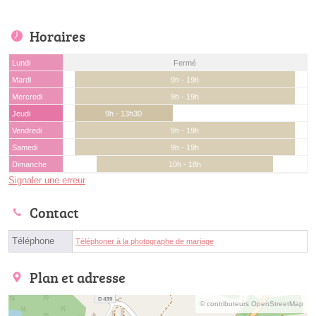
Horaires
Lundi
Fermé
Mardi
9h - 19h
Mercredi
9h - 19h
Jeudi
9h - 13h30
Vendredi
9h - 19h
Samedi
9h - 19h
Dimanche
10h - 18h
Signaler une erreur
Contact
Téléphone
Téléphoner à la photographe de mariage
Plan et adresse
© contributeurs OpenStreetMap