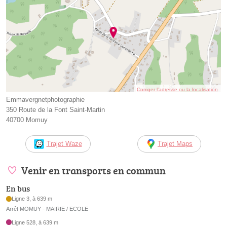
Corriger l’adresse ou la localisation
Emmavergnetphotographie
350 Route de la Font Saint-Martin
40700 Momuy
Trajet Waze
Trajet Maps
Venir en transports en commun
En bus
Ligne 3, à 639 m
Arrêt MOMUY - MAIRIE / ECOLE
Ligne 528, à 639 m