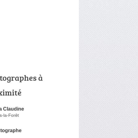
tographes à
ximité
ra Claudine
s-la-Forêt
tographe