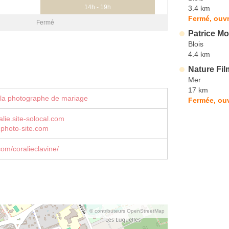
14h - 19h
3.4 km
Fermé, ouvr
Fermé
Patrice Mo
Blois
4.4 km
Nature Fi
Mer
17 km
 la photographe de mariage
Fermée, ouv
alie.site-solocal.com
photo-site.com
om/coralieclavine/
© contributeurs OpenStreetMap