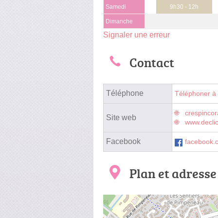
Samedi
9h30 - 12h
Dimanche
Signaler une erreur
Contact
Téléphone
Téléphoner à
crespincor
Site web
www.declic
Facebook
facebook.c
Plan et adresse