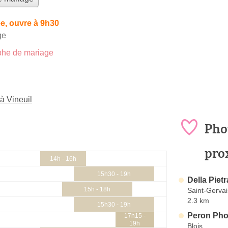
e, ouvre à 9h30
ge
he de mariage
à Vineuil
Pho
pro
14h - 16h
15h30 - 19h
Della Piet
15h - 18h
Saint-Gervai
2.3 km
15h30 - 19h
Peron Pho
17h15 -
19h
Blois