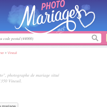
her
>
Vineuil
oto", photographe de mariage situé
1350 Vineuil.
e mariage