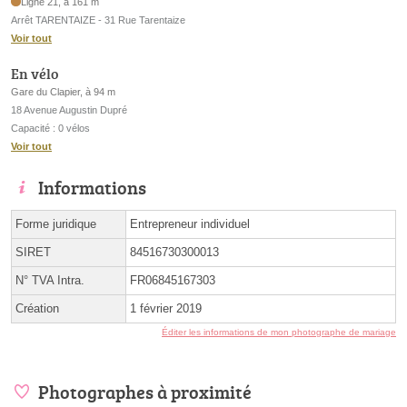
Ligne 21, à 161 m
Arrêt TARENTAIZE - 31 Rue Tarentaize
Voir tout
En vélo
Gare du Clapier, à 94 m
18 Avenue Augustin Dupré
Capacité : 0 vélos
Voir tout
Informations
Forme juridique
Entrepreneur individuel
SIRET
84516730300013
N° TVA Intra.
FR06845167303
Création
1 février 2019
Éditer les informations de mon photographe de mariage
Photographes à proximité