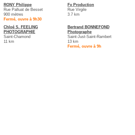
RONY Philippe
Fv Production
Rue Palluat de Besset
Rue Virgile
900 mètres
3.7 km
Fermé, ouvre à 9h30
Chloé S. FEELING
Bertrand BONNEFOND
PHOTOGRAPHIE
Photographe
Saint-Chamond
Saint-Just-Saint-Rambert
11 km
13 km
Fermé, ouvre à 9h