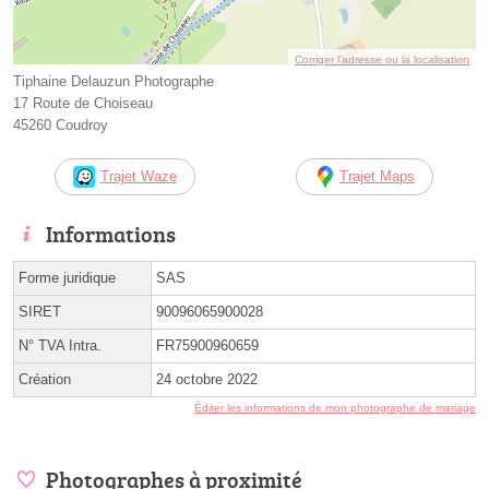
Corriger l’adresse ou la localisation
Tiphaine Delauzun Photographe
17 Route de Choiseau
45260 Coudroy
Trajet Waze
Trajet Maps
Informations
Forme juridique
SAS
SIRET
90096065900028
N° TVA Intra.
FR75900960659
Création
24 octobre 2022
Éditer les informations de mon photographe de mariage
Photographes à proximité