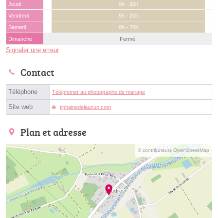
Jeudi
9h - 20h
Vendredi
9h - 20h
Samedi
9h - 20h
Dimanche
Fermé
Signaler une erreur
Contact
Téléphone
Téléphoner au photographe de mariage
Site web
tiphainedelauzun.com
Plan et adresse
© contributeurs OpenStreetMap