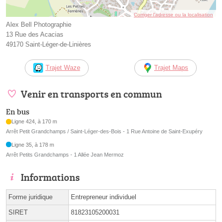
Corriger l’adresse ou la localisation
Alex Bell Photographie
13 Rue des Acacias
49170 Saint-Léger-de-Linières
Trajet Waze
Trajet Maps
Venir en transports en commun
En bus
Ligne 424, à 170 m
Arrêt Petit Grandchamps / Saint-Léger-des-Bois - 1 Rue Antoine de Saint-Exupéry
Ligne 35, à 178 m
Arrêt Petits Grandchamps - 1 Allée Jean Mermoz
Informations
Forme juridique
Entrepreneur individuel
SIRET
81823105200031