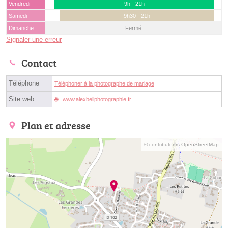
Vendredi
9h - 21h
Samedi
9h30 - 21h
Dimanche
Fermé
Signaler une erreur
Contact
Téléphone
Téléphoner à la photographe de mariage
Site web
www.alexbellphotographie.fr
Plan et adresse
© contributeurs OpenStreetMap