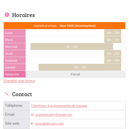
Horaires
Samedi prochain :
Jour férié (Assomption)
Lundi
18h - 20h
Mardi
18h - 20h
Mercredi
9h - 19h
Jeudi
18h - 20h
Vendredi
18h - 20h
Samedi
10h - 20h
Dimanche
Fermé
Signaler une erreur
Contact
Téléphone
Téléphoner à la photographe de mariage
Email
studiodecathyⓐgmail.com
Site web
lestudiodecathy.com