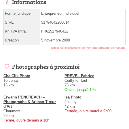
Informations
Forme juridique
Entrepreneur individuel
SIRET
51794642200014
N° TVA Intra.
FR61517946422
Création
5 novembre 2009
Éditer les informations de mon photographe de mariage
Photographes à proximité
Cha Clik Photo
PREVEL Fabrice
Torcenay
Coiffy-le-Haut
15 km
25 km
Ouvert jusqu'à 19h
Erwann PENCREACH –
Isa Photo
Photographe & Artisan Tireur
Jussey
d'Art
42 km
Chaumont
Fermée, ouvre mardi à 9h00
28 km
Fermé, ouvre demain à 18h