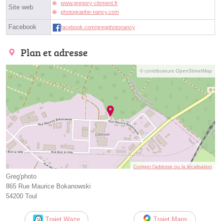
www.gregory-clement.fr
Site web
photographe-nancy.com
Facebook
facebook.com/gregphotonancy
Plan et adresse
© contributeurs OpenStreetMap
Corriger l’adresse ou la localisation
Greg'photo
865 Rue Maurice Bokanowski
54200 Toul
Trajet Waze
Trajet Maps