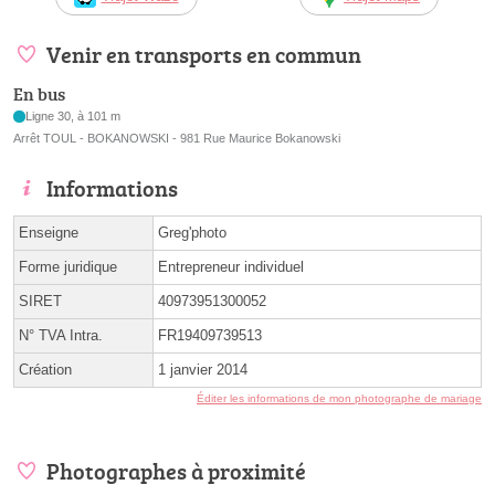
Venir en transports en commun
En bus
Ligne 30, à 101 m
Arrêt TOUL - BOKANOWSKI - 981 Rue Maurice Bokanowski
Informations
Enseigne
Greg'photo
Forme juridique
Entrepreneur individuel
SIRET
40973951300052
N° TVA Intra.
FR19409739513
Création
1 janvier 2014
Éditer les informations de mon photographe de mariage
Photographes à proximité