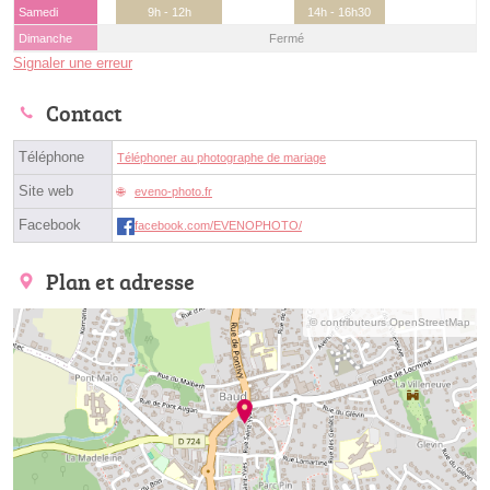
Samedi
9h - 12h
14h - 16h30
Dimanche
Fermé
Signaler une erreur
Contact
Téléphone
Téléphoner au photographe de mariage
Site web
eveno-photo.fr
Facebook
facebook.com/EVENOPHOTO/
Plan et adresse
© contributeurs OpenStreetMap