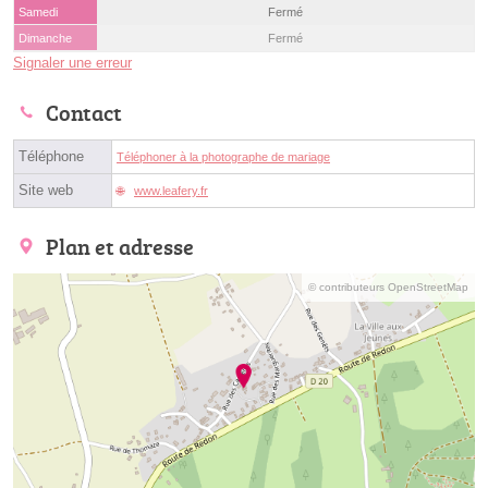
Samedi
Fermé
Dimanche
Fermé
Signaler une erreur
Contact
Téléphone
Téléphoner à la photographe de mariage
Site web
www.leafery.fr
Plan et adresse
© contributeurs OpenStreetMap