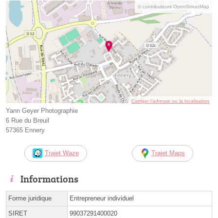
© contributeurs OpenStreetMap
Corriger l’adresse ou la localisation
Yann Geyer Photographie
6 Rue du Breuil
57365 Ennery
Trajet Waze
Trajet Maps
Informations
Forme juridique
Entrepreneur individuel
SIRET
99037291400020