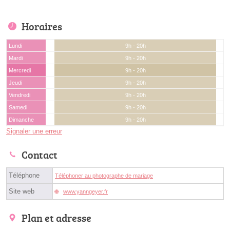
Horaires
Lundi
9h - 20h
Mardi
9h - 20h
Mercredi
9h - 20h
Jeudi
9h - 20h
Vendredi
9h - 20h
Samedi
9h - 20h
Dimanche
9h - 20h
Signaler une erreur
Contact
Téléphone
Téléphoner au photographe de mariage
Site web
www.yanngeyer.fr
Plan et adresse