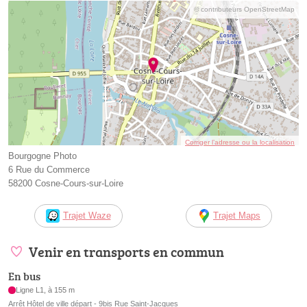
© contributeurs OpenStreetMap
Corriger l’adresse ou la localisation
Bourgogne Photo
6 Rue du Commerce
58200 Cosne-Cours-sur-Loire
Trajet Waze
Trajet Maps
Venir en transports en commun
En bus
Ligne L1, à 155 m
Arrêt Hôtel de ville départ - 9bis Rue Saint-Jacques