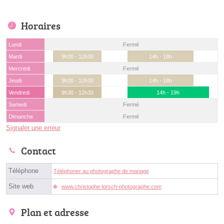
Horaires
Lundi
Fermé
Mardi
9h30 - 12h30
14h - 18h
Mercredi
Fermé
Jeudi
9h30 - 12h30
14h - 18h
Vendredi
9h30 - 12h30
14h - 19h
Samedi
Fermé
Dimanche
Fermé
Signaler une erreur
Contact
Téléphone
Téléphoner au photographe de mariage
Site web
www.christophe-lorsch-photographe.com
Plan et adresse