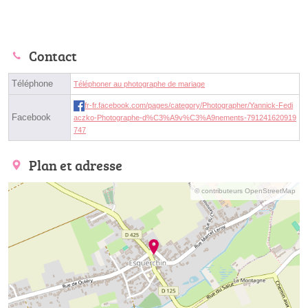
Contact
Téléphone
Téléphoner au photographe de mariage
fr-fr.facebook.com/pages/category/Photographer/Yannick-Fedi
Facebook
aczko-Photographe-d%C3%A9v%C3%A9nements-791241620919
747
Plan et adresse
© contributeurs OpenStreetMap