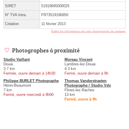
SIRET
51919695000025
N° TVA Intra.
FR73519196950
Création
11 février 2013
Éditer les informations de mon photographe de mariage
Photographes à proximité
Studio Vaillant
Moreau Vincent
Douai
Lambres-lez-Douai
3.7 km
4.3 km
Fermée, ouvre demain à 14h30
Fermé, ouvre demain à 9h
Philippe BURLET Photographe
Thomas Vanderstraeten
Hénin-Beaumont
Photographe / Studio Vds
7 km
Flines-lez-Raches
Fermé, ouvre mercredi à 9h00
13 km
Fermé, ouvre à 9h