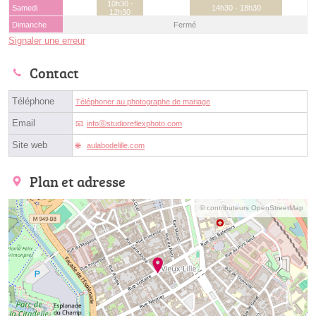
10h30 -
Samedi
14h30 - 18h30
12h30
Dimanche
Fermé
Signaler une erreur
Contact
Téléphone
Téléphoner au photographe de mariage
Email
infoⓐstudioreflexphoto.com
Site web
aulabodelille.com
Plan et adresse
© contributeurs OpenStreetMap