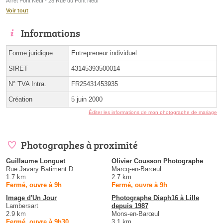
Arrêt Pont Neuf - 28 Rue du Pont Neuf
Voir tout
Informations
Forme juridique
Entrepreneur individuel
SIRET
43145393500014
N° TVA Intra.
FR25431453935
Création
5 juin 2000
Éditer les informations de mon photographe de mariage
Photographes à proximité
Guillaume Longuet
Olivier Cousson Photographe
Rue Javary Batiment D
Marcq-en-Barœul
1.7 km
2.7 km
Fermé, ouvre à 9h
Fermé, ouvre à 9h
Image d'Un Jour
Photographe Diaph16 à Lille
Lambersart
depuis 1987
2.9 km
Mons-en-Barœul
Fermé, ouvre à 9h30
3.1 km