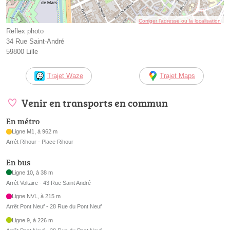
Corriger l’adresse ou la localisation
Reflex photo
34 Rue Saint-André
59800 Lille
Trajet Waze
Trajet Maps
Venir en transports en commun
En métro
Ligne M1, à 962 m
Arrêt Rihour - Place Rihour
En bus
Ligne 10, à 38 m
Arrêt Voltaire - 43 Rue Saint André
Ligne NVL, à 215 m
Arrêt Pont Neuf - 28 Rue du Pont Neuf
Ligne 9, à 226 m