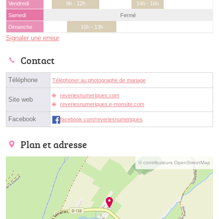
Vendredi
9h - 12h
14h - 16h
Samedi
Fermé
Dimanche
10h - 13h
Signaler une erreur
Contact
Téléphone
Téléphoner au photographe de mariage
reveriesnumeriques.com
Site web
reveriesnumeriques.e-monsite.com
Facebook
facebook.com/reveriesnumeriques
Plan et adresse
© contributeurs OpenStreetMap