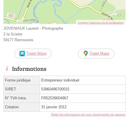
Corriger l’adresse ou la localisation
JOVENIAUX Laurent - Photographe
2 la Scierie
59177 Ramousies
Trajet Waze
Trajet Maps
Informations
Forme juridique
Entrepreneur individuel
SIRET
53960496700015
N° TVA Intra.
FR52539604967
Création
31 janvier 2012
Éditer les informations de mon photographe de mariage