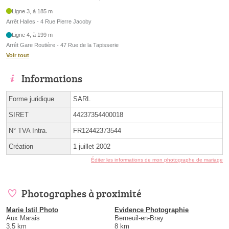
Ligne 3, à 185 m
Arrêt Halles - 4 Rue Pierre Jacoby
Ligne 4, à 199 m
Arrêt Gare Routière - 47 Rue de la Tapisserie
Voir tout
Informations
Forme juridique
SARL
SIRET
44237354400018
N° TVA Intra.
FR12442373544
Création
1 juillet 2002
Éditer les informations de mon photographe de mariage
Photographes à proximité
Marie Istil Photo
Evidence Photographie
Aux Marais
Berneuil-en-Bray
3.5 km
8 km