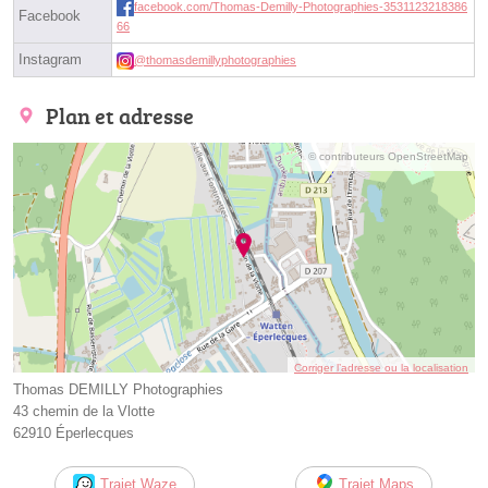
facebook.com/Thomas-Demilly-Photographies-3531123218386
Facebook
66
Instagram
@thomasdemillyphotographies
Plan et adresse
© contributeurs OpenStreetMap
Corriger l’adresse ou la localisation
Thomas DEMILLY Photographies
43 chemin de la Vlotte
62910 Éperlecques
Trajet Waze
Trajet Maps