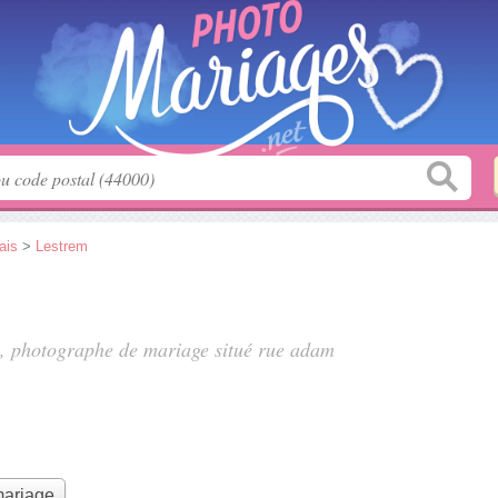
ais
>
Lestrem
f", photographe de mariage situé
rue adam
mariage