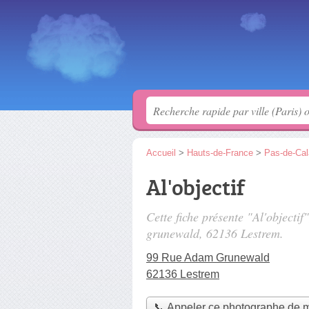
Accueil
>
Hauts-de-France
>
Pas-de-Cal
Al'objectif
Cette fiche présente "Al'objecti
grunewald
, 62136 Lestrem.
99 Rue Adam Grunewald
62136 Lestrem
📞 Appeler ce photographe de 