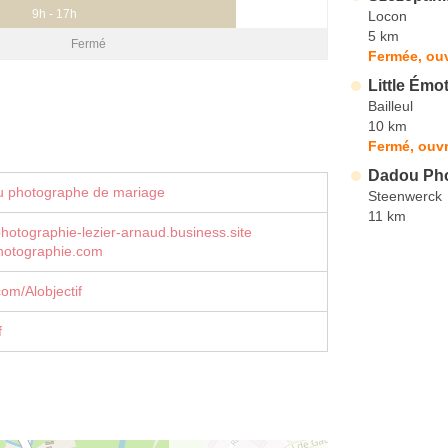
9h - 17h
Locon
5 km
Fermé
Fermée, ouv
Little Émo
Bailleul
10 km
Fermé, ouvr
Dadou Ph
u photographe de mariage
Steenwerck
11 km
-photographie-lezier-arnaud.business.site
photographie.com
om/Alobjectif
f