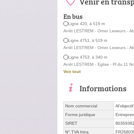
Venir en trans
En bus
Ligne 420, à 519 m
Arrêt LESTREM - Omer Leweurs - Ab
Ligne 4751, à 519 m
Arrêt LESTREM - Omer Leweurs - Ab
Ligne 4753, à 340 m
Arrêt LESTREM - Eglise - Pl du 11 N
Voir tout
Informations
Nom commercial
Al'objectif
Forme juridique
Entrepren
SIRET
8035938
N° TVA Intra.
FR26803