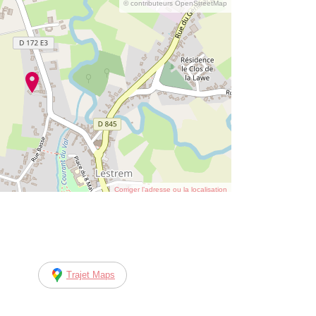
© contributeurs OpenStreetMap
Corriger l’adresse ou la localisation
Trajet Maps