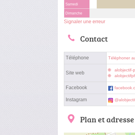
Samedi
Dimanche
Signaler une erreur
Contact
Téléphone
Téléphoner a
alobjectif
Site web
alobjectif
Facebook
facebook.c
Instagram
@alobjecti
Plan et adresse