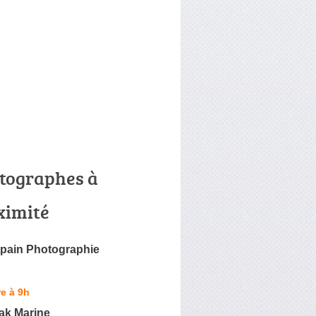
tographes à
ximité
tpain Photographie
e à 9h
ak Marine