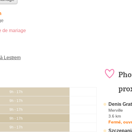
h
ge
 de mariage
 à Lestrem
Pho
pro
9h - 17h
9h - 17h
Denis Gra
9h - 17h
Merville
3.6 km
9h - 17h
Fermé, ouvr
9h - 17h
Szczepani