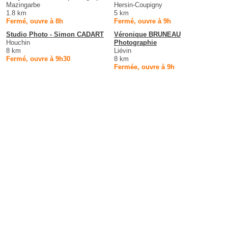
Mazingarbe
Hersin-Coupigny
1.8 km
5 km
Fermé, ouvre à 8h
Fermé, ouvre à 9h
Studio Photo - Simon CADART
Véronique BRUNEAU
Houchin
Photographie
8 km
Liévin
Fermé, ouvre à 9h30
8 km
Fermée, ouvre à 9h