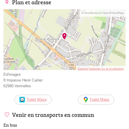
Plan et adresse
© contributeurs OpenStreetMap
Corriger l’adresse ou la localisation
Ed'images
8 Impasse Henri Carlier
62980 Vermelles
Trajet Waze
Trajet Maps
Venir en transports en commun
En bus