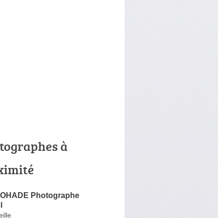
tographes à
ximité
COHADE Photographe
l
ille