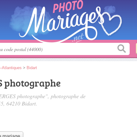
-Atlantiques
>
Bidart
S photographe
 VERGES photographe", photographe de
55
, 64210 Bidart.
e mariage