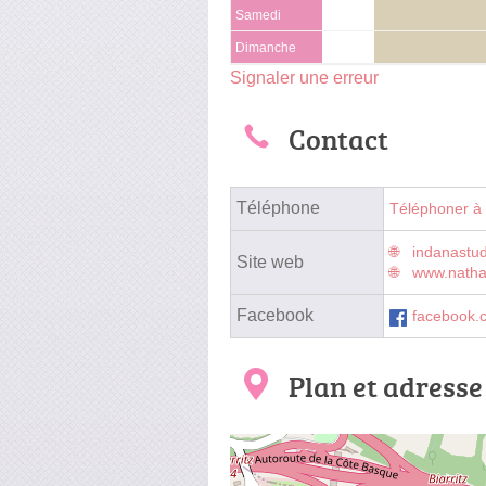
Samedi
Dimanche
Signaler une erreur
Contact
Téléphone
Téléphoner à
indanastud
Site web
www.natha
Facebook
facebook.
Plan et adresse