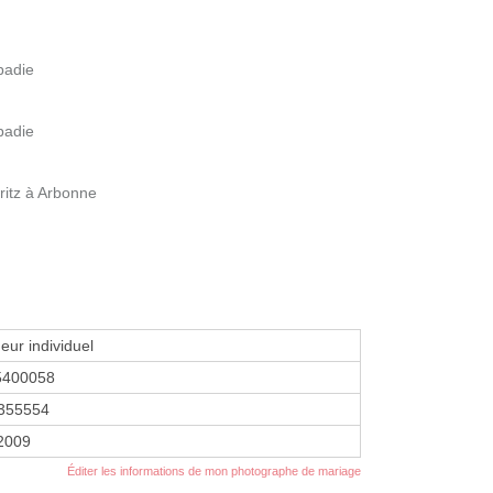
badie
badie
ritz à Arbonne
eur individuel
5400058
355554
 2009
Éditer les informations de mon photographe de mariage