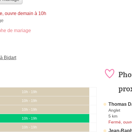
e, ouvre demain à 10h
ge
he de mariage
à Bidart
Pho
pro
10h - 19h
10h - 19h
Thomas Da
10h - 19h
Anglet
5 km
10h - 19h
Fermé, ouvr
10h - 19h
Jean-Raph