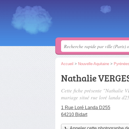
Accueil
>
Nouvelle-Aquitaine
>
Pyrénées
Nathalie VERGE
Cette fiche présente "Nathalie
mariage situé
rue loré landa d2
1 Rue Loré Landa D255
64210 Bidart
📞 Appeler cette photographe d