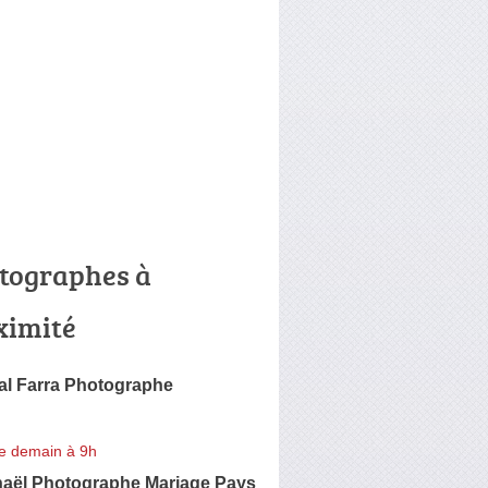
tographes à
ximité
l Farra Photographe
e demain à 9h
aël Photographe Mariage Pays