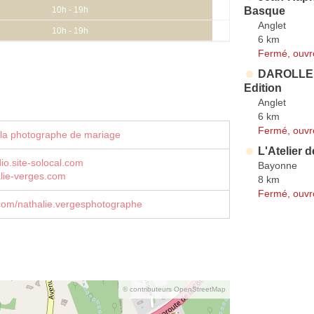
Basque
10h - 19h
Anglet
10h - 19h
6 km
Fermé, ouvr
DAROLLE /
Edition
Anglet
6 km
Fermé, ouvr
 la photographe de mariage
L'Atelier d
io.site-solocal.com
Bayonne
lie-verges.com
8 km
Fermé, ouvr
com/nathalie.vergesphotographe
© contributeurs OpenStreetMap