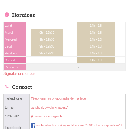
Horaires
Lundi
14h - 18h
Mardi
9h - 12h30
14h - 18h
Mercredi
9h - 12h30
14h - 18h
Jeudi
9h - 12h30
14h - 18h
Vendredi
9h - 12h30
14h - 18h
Samedi
14h - 18h
Dimanche
Fermé
Signaler une erreur
Contact
Téléphone
Téléphoner au photographe de mariage
Email
phcalvoⓐphc-images.fr
Site web
www.phc-images.fr
fr-fr.facebook.com/pages/Philippe-CALVO-photographe-Pau/30
Facebook