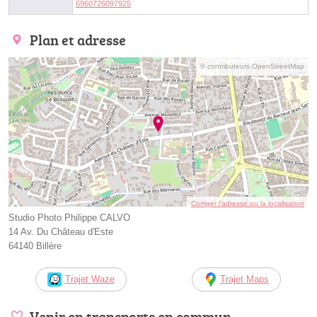
6960726097925
Plan et adresse
© contributeurs OpenStreetMap
Corriger l’adresse ou la localisation
Studio Photo Philippe CALVO
14 Av. Du Château d'Este
64140 Billère
Trajet Waze
Trajet Maps
Venir en transports en commun