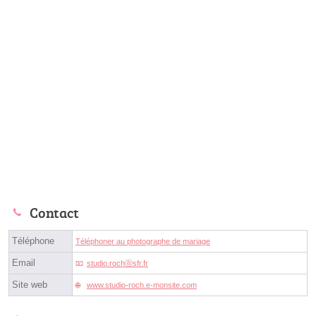
Contact
Téléphone
Téléphoner au photographe de mariage
Email
studio.rochⓐsfr.fr
Site web
www.studio-roch.e-monsite.com