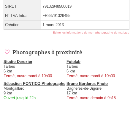
SIRET
79132948500019
N° TVA Intra.
FR88791329485
Création
1 mars 2013
Éditer les informations de mon photographe de mariage
Photographes à proximité
Studio Derozier
Fotolab
Tarbes
Tarbes
6 km
6 km
Fermé, ouvre mardi à 10h00
Fermé, ouvre mardi à 10h00
Sébastien PONTICO Photographe
Bruno Borderes Photo
Montgaillard
Bagnères-de-Bigorre
9 km
17 km
Ouvert jusqu'à 22h
Fermé, ouvre demain à 9h15