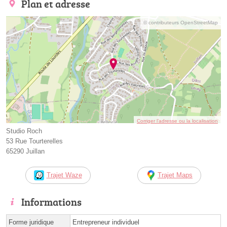
Plan et adresse
© contributeurs OpenStreetMap
Corriger l’adresse ou la localisation
Studio Roch
53 Rue Tourterelles
65290 Juillan
Trajet Waze
Trajet Maps
Informations
Forme juridique
Entrepreneur individuel