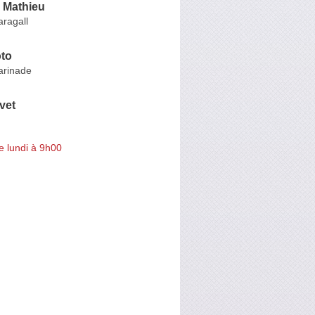
Mathieu
ragall
oto
arinade
vet
e lundi à 9h00