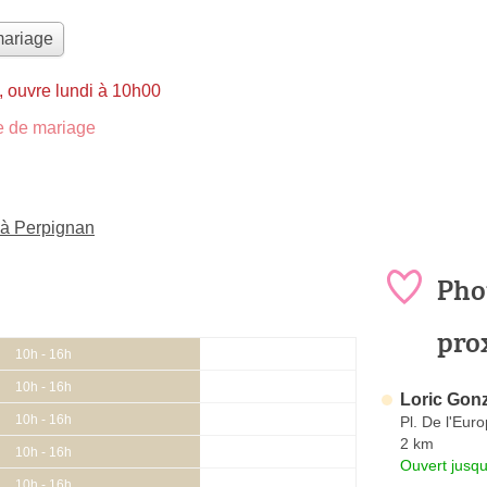
mariage
 ouvre lundi à 10h00
 de mariage
 à Perpignan
Pho
pro
10h - 16h
10h - 16h
Loric Gon
10h - 16h
Pl. De l'Eur
2 km
10h - 16h
Ouvert jusqu
10h - 16h