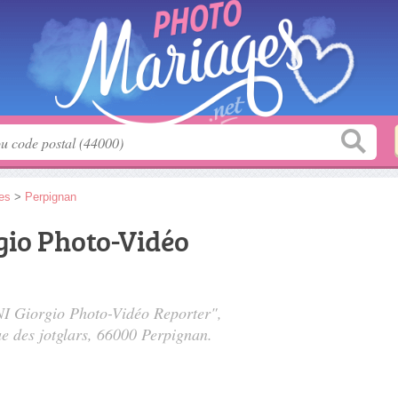
es
>
Perpignan
io Photo-Vidéo
I Giorgio Photo-Vidéo Reporter",
ue des jotglars
, 66000 Perpignan.