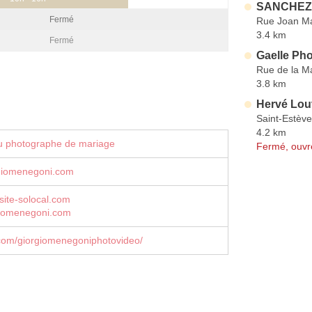
SANCHEZ 
Fermé
Rue Joan Ma
3.4 km
Fermé
Gaelle Ph
Rue de la M
3.8 km
Hervé Lou
Saint-Estève
4.2 km
u photographe de mariage
Fermé, ouvr
giomenegoni.com
ite-solocal.com
iomenegoni.com
com/giorgiomenegoniphotovideo/