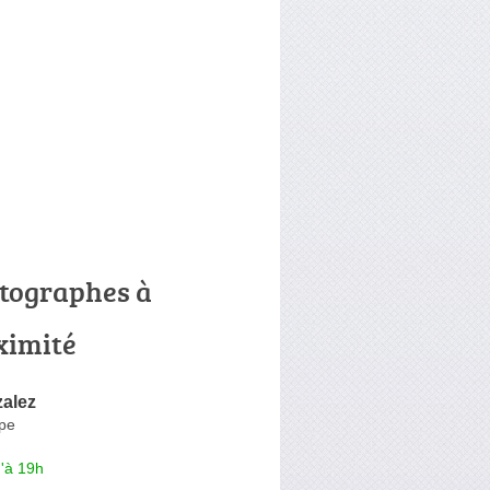
tographes à
ximité
zalez
ope
'à 19h