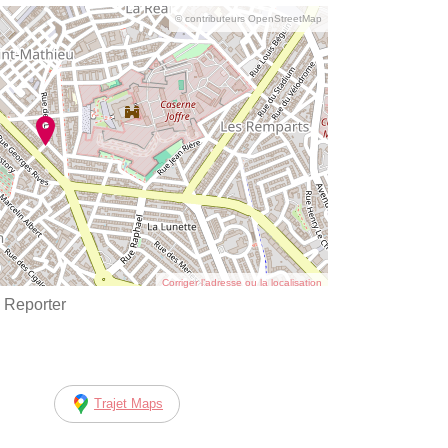
© contributeurs OpenStreetMap
Corriger l’adresse ou la localisation
 Reporter
Trajet Maps