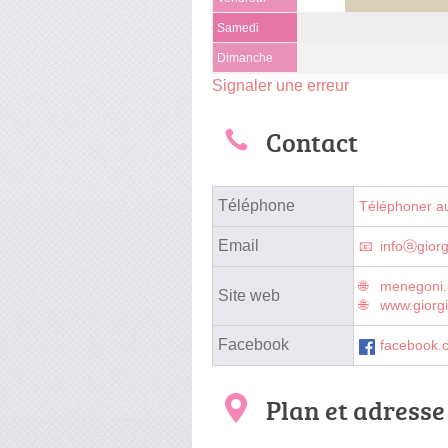
Samedi
Dimanche
Signaler une erreur
Contact
Téléphone
Téléphoner a
Email
infoⓐgior
menegoni.s
Site web
www.giorg
Facebook
facebook.
Plan et adresse